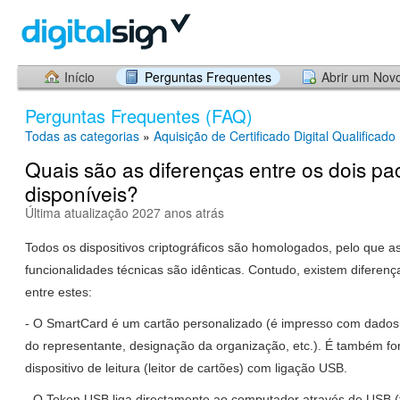
Início
Perguntas Frequentes
Abrir um Nov
Perguntas Frequentes (FAQ)
Todas as categorias
»
Aquisição de Certificado Digital Qualificado
Quais são as diferenças entre os dois pa
disponíveis?
Última atualização 2027 anos atrás
Todos os dispositivos criptográficos são homologados, pelo que a
funcionalidades técnicas são idênticas. Contudo, existem diferenç
entre estes:
- O SmartCard é um cartão personalizado (é impresso com dado
do representante, designação da organização, etc.). É também f
dispositivo de leitura (leitor de cartões) com ligação USB.
- O Token USB liga directamente ao computador através de USB 