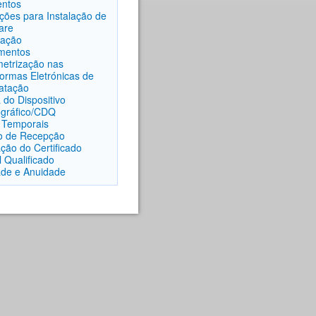
entos
uções para Instalação de
are
lação
mentos
etrização nas
formas Eletrónicas de
atação
 do Dispositivo
ográfico/CDQ
 Temporais
o de Recepção
ação do Certificado
l Qualificado
ade e Anuidade