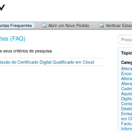
untas Frequentes
Abrir um Novo Pedido
Verificar Est
tes (FAQ)
seus critérios de pesquisa.
Tópic
issão do Certificado Digital Qualificado em Cloud
Categ
Alter
Enco
Alter
Alter
Cadei
Aquis
Digita
Conta
Desbl
Emiss
em C
Factu
Infor