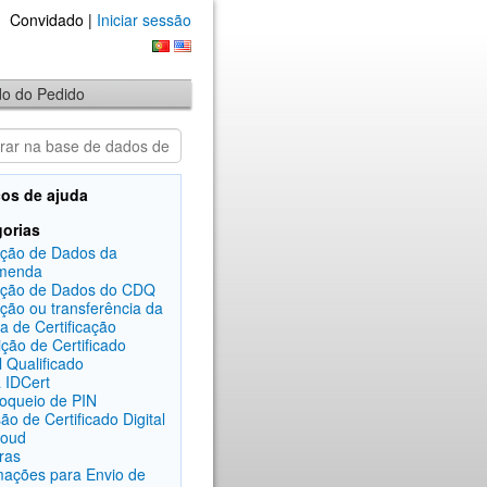
Convidado |
Iniciar sessão
ado do Pedido
os de ajuda
orias
ação de Dados da
menda
ação de Dados do CDQ
ação ou transferência da
a de Certificação
ição de Certificado
l Qualificado
 IDCert
oqueio de PIN
ão de Certificado Digital
loud
ras
mações para Envio de