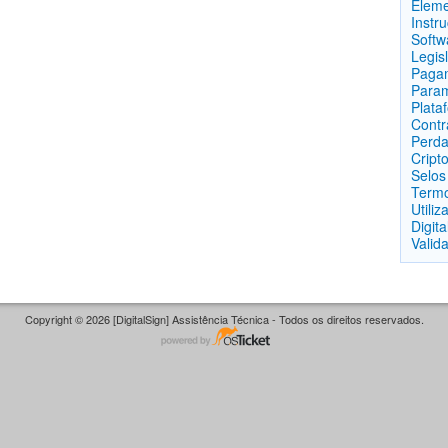
Elem
Instr
Softw
Legis
Paga
Param
Plata
Contr
Perda
Cript
Selos
Term
Utiliz
Digita
Valid
Copyright © 2026 [DigitalSign] Assistência Técnica - Todos os direitos reservados.